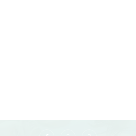
årsmøte i Klepp Idrettslag. Årsmøtet avholdes: Tirsdag 18.
til…
facebook
youtube
instagram