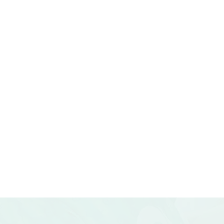
FEB
ÅRSMØTE 2025
20
Klepp idrettslag
Hovedstyret innkaller herved til 
saker til årsmøtet må være sendt 
Read More